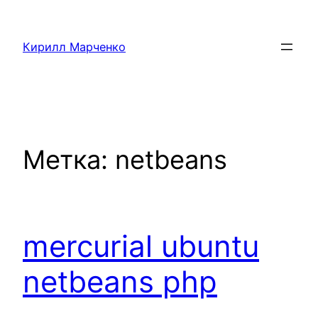
Перейти
к
Кирилл Марченко
содержимому
Метка:
netbeans
mercurial ubuntu
netbeans php