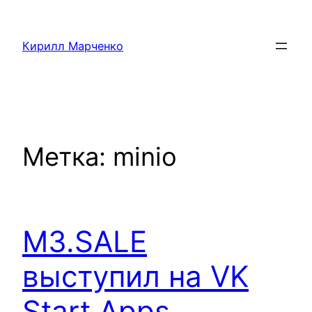
Перейти
к
Кирилл Марченко
содержимому
Метка:
minio
M3.SALE
выступил на VK
Start Apps