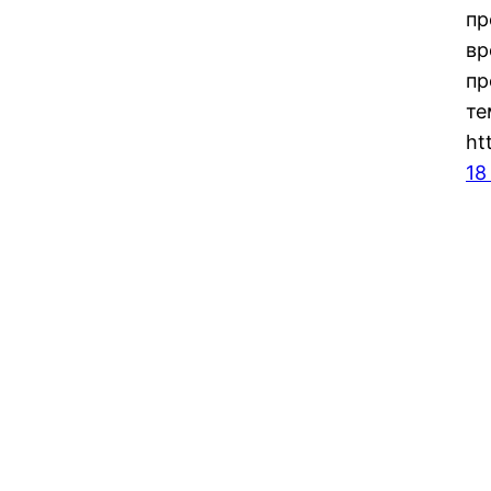
пр
вр
пр
те
ht
18