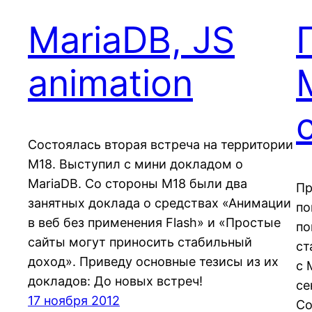
MariaDB, JS
animation
Состоялась вторая встреча на территории
М18. Выступил с мини докладом о
MariaDB. Со стороны М18 были два
Пр
занятных доклада о средствах «Анимации
по
в веб без применения Flash» и «Простые
по
сайты могут приносить стабильный
ст
доход». Приведу основные тезисы из их
с 
докладов: До новых встреч!
се
17 ноября 2012
Со