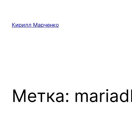
Перейти
к
содержимому
Кирилл Марченко
Метка:
mariad