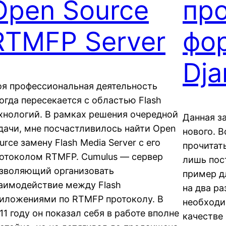
Open Source
пр
RTMFP Server
фо
Dja
я профессиональная деятельность
огда пересекается с областью Flash
хнологий. В рамках решения очередной
Данная з
дачи, мне посчастливилось найти Open
нового. В
urce замену Flash Media Server с его
прочитать
отоколом RTMFP. Cumulus — сервер
лишь пос
зволяющий организовать
пример д
аимодействие между Flash
на два р
иложениями по RTMFP протоколу. В
необходи
11 году он показал себя в работе вполне
качестве 