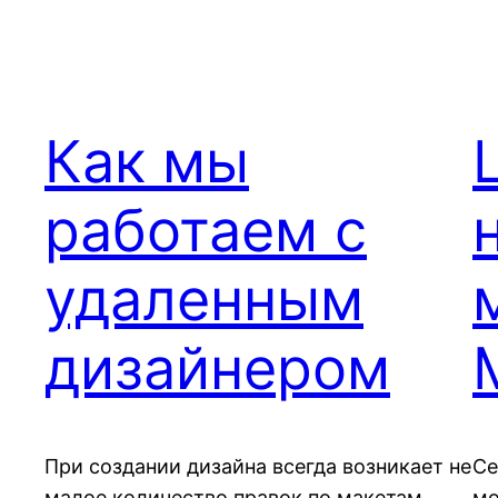
Как мы
работаем с
удаленным
дизайнером
При создании дизайна всегда возникает не
Се
малое количество правок по макетам.
мо