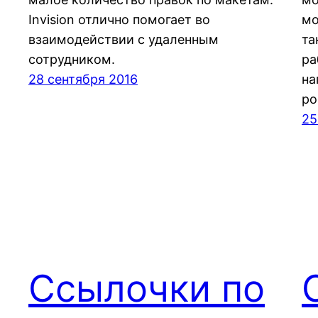
Invision отлично помогает во
мо
взаимодействии с удаленным
та
сотрудником.
ра
28 сентября 2016
на
po
25
Ссылочки по