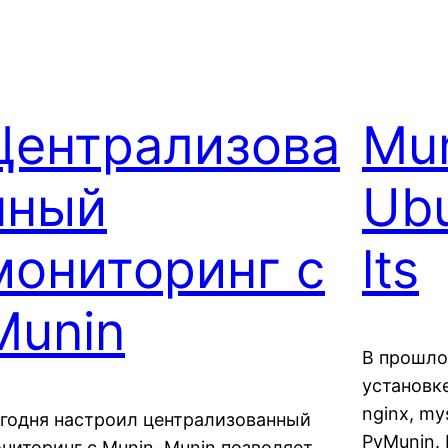
Централизова
Mun
нный
Ubu
мониторинг c
lts
Munin
В прошло
установк
nginx, my
годня настроил централизованный
PyMunin. 
ниторинг c Munin. Munin позволяет