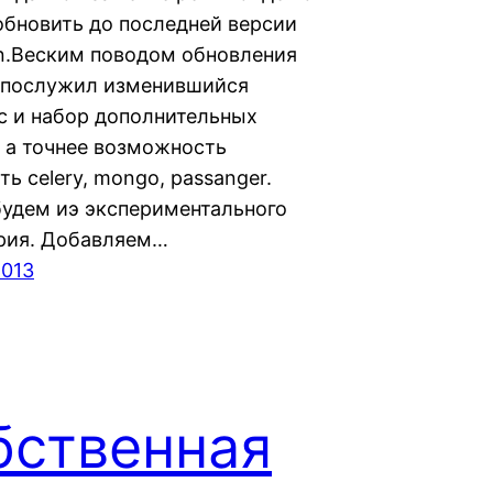
 обновить до последней версии
n.Веским поводом обновления
 послужил изменившийся
с и набор дополнительных
, а точнее возможность
ь celery, mongo, passanger.
будем иэ экспериментального
рия. Добавляем…
2013
бственная