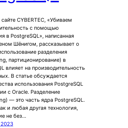
а сайте CYBERTEC, «Убиваем
ительность с помощью
ия в PostgreSQL», написанная
еном Шёнигом, рассказывает о
 использование разделения
ning, партиционирование) в
QL влияет на производительность
ных. В статье обсуждается
ства использования PostgreSQL
ии с Oracle. Разделение
ning) — это часть ядра PostgreSQL.
ак и любая другая технология,
ие не без…
 2023