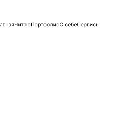
авная
Читаю
Портфолио
О себе
Сервисы