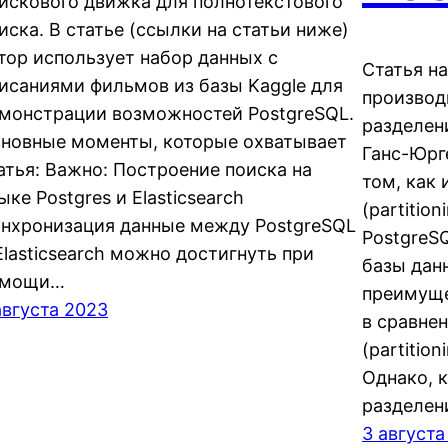
искового движка для полнотекстового
иска. В статье (ссылки на статьи ниже)
тор использует набор данных с
Статья н
исаниями фильмов из базы Kaggle для
производ
монстрации возможностей PostgreSQL.
разделен
новные моменты, которые охватывает
Ганс-Юрг
атья: Важно: Построение поиска на
том, как
ыке Postgres и Elasticsearch
(partitio
нхронизация данные между PostgreSQL
PostgreS
Elasticsearch можно достигнуть при
базы дан
омощи…
преимуще
августа 2023
в сравнен
(partitio
Однако, к
разделен
3 августа