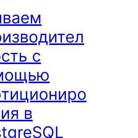
иваем
оизводител
сть с
мощью
ртициониро
ия в
stgreSQL