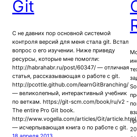
Git
С не давних пор основной системой
контроля версий для меня стала git. Встал
вопрос о его изучении. Ниже приведу
Мо
ресурсы, которые мне помогли:
ин
http://habrahabr.ru/post/60347/ — отличная
те
статья, рассказывающая о работе с git.
за
http://pcottle.github.com/learnGitBranching/
So
— великолепный, интерактивный учебник
пр
по веткам. https://git-scm.com/book/ru/v2 -
по
The entire Pro Git book.
вз
http://www.vogella.com/articles/Git/article.html
пр
— исчерпывающая книга о по работе с git.
20
18 апреля 2013