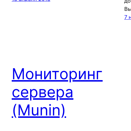
до
Вы
7 
Мониторинг
сервера
(Munin)