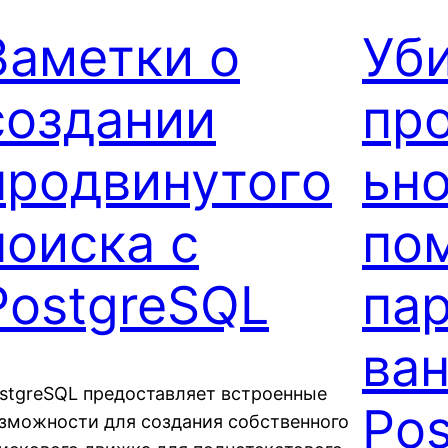
Заметки о
Уб
создании
пр
продвинутого
ьно
поиска с
по
PostgreSQL
па
ван
stgreSQL предоставляет встроенные
Po
зможности для создания собственного