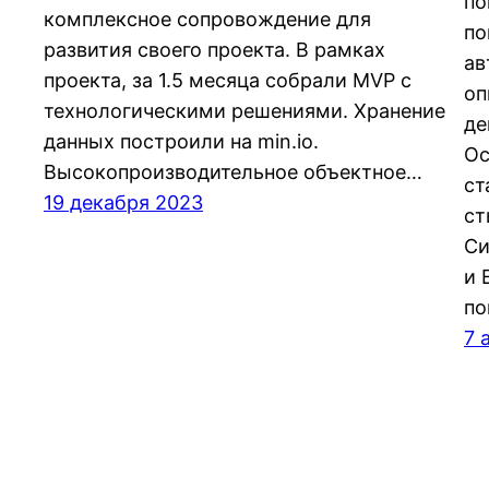
по
комплексное сопровождение для
по
развития своего проекта. В рамках
ав
проекта, за 1.5 месяца собрали MVP с
оп
технологическими решениями. Хранение
де
данных построили на min.io.
Ос
Высокопроизводительное объектное…
ст
19 декабря 2023
ст
Си
и 
п
7 