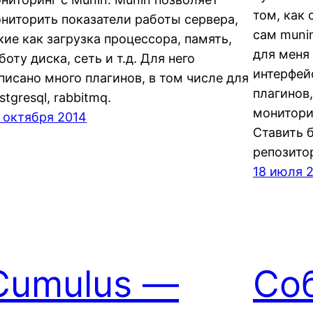
том, как
ниторить показатели работы сервера,
сам muni
кие как загрузка процессора, память,
для меня
боту диска, сеть и т.д. Для него
интерфей
писано много плагинов, в том числе для
плагинов
stgresql, rabbitmq.
мониторит
 октября 2014
Ставить 
репозито
18 июля 
Cumulus —
Со