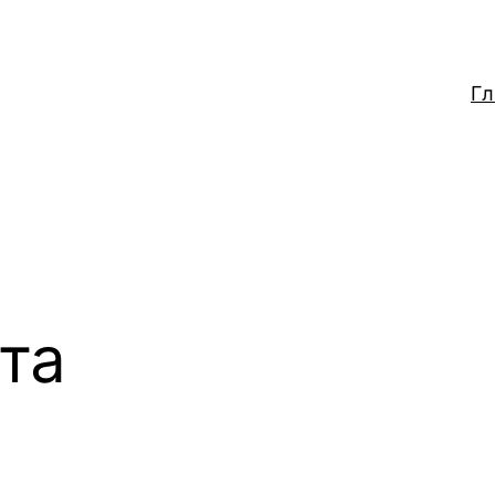
Гл
та