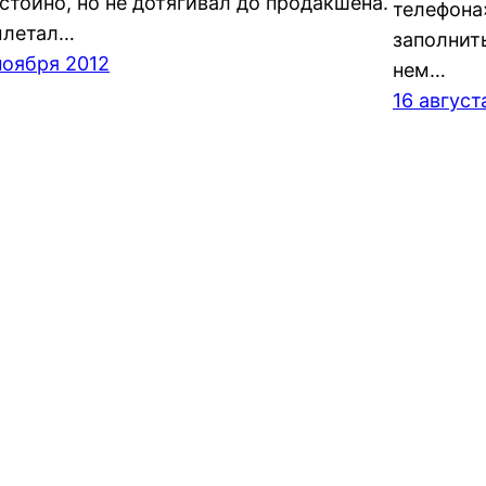
стойно, но не дотягивал до продакшена.
телефона
летал…
заполнить
ноября 2012
нем…
16 август