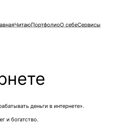
авная
Читаю
Портфолио
О себе
Сервисы
ернете
рабатывать деньги в интернете».
г и богатство.