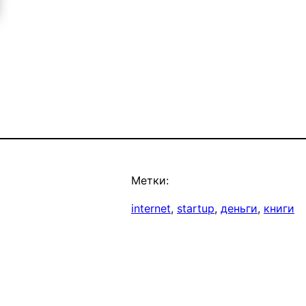
Метки:
internet
, 
startup
, 
деньги
, 
книги